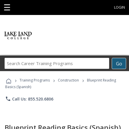
☰
LOGIN
Search
Go
Career
Training
›
›
›
Programs
Training Programs
Construction
Blueprint Reading
Basics (Spanish)
phone
Call Us: 855.520.6806
Blueprint Reading Basics (Spanish)