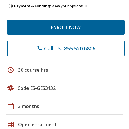
Payment & Funding:
view your options
ENROLL NOW
Call Us: 855.520.6806
phone
schedule
30 course hrs
Code ES-GES3132
calendar_today
3 months
grid_on
Open enrollment