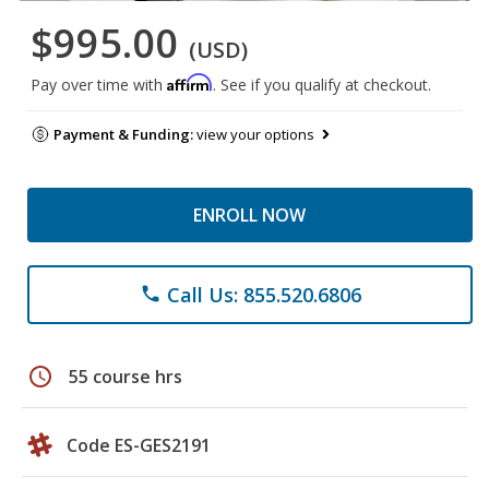
$995.00
(USD)
Affirm
Pay over time with
. See if you qualify at checkout.
Payment & Funding:
view your options
ENROLL NOW
Call Us: 855.520.6806
phone
schedule
55 course hrs
Code ES-GES2191