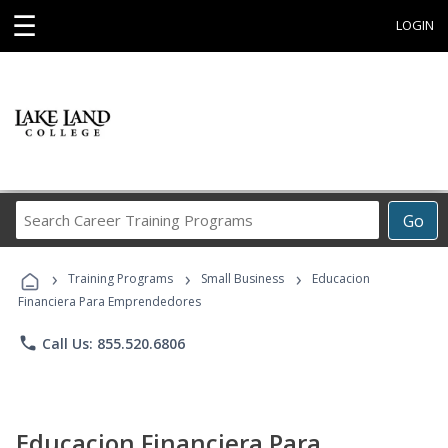
☰
LOGIN
Search
Go
Career
Training
›
›
›
Programs
Training Programs
Small Business
Educacion
Financiera Para Emprendedores
phone
Call Us: 855.520.6806
Educacion Financiera Para