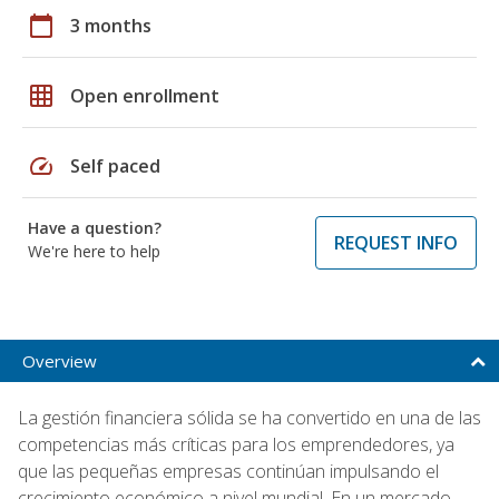
calendar_today
3 months
grid_on
Open enrollment
speed
Self paced
Have a question?
REQUEST INFO
We're here to help
Overview
La gestión financiera sólida se ha convertido en una de las
competencias más críticas para los emprendedores, ya
que las pequeñas empresas continúan impulsando el
crecimiento económico a nivel mundial. En un mercado