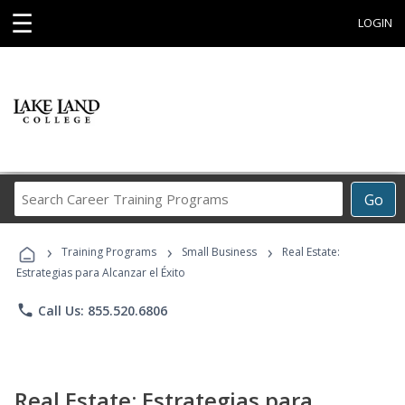
☰
LOGIN
Search
Go
Career
Training
›
›
›
Programs
Training Programs
Small Business
Real Estate:
Estrategias para Alcanzar el Éxito
phone
Call Us: 855.520.6806
Real Estate: Estrategias para