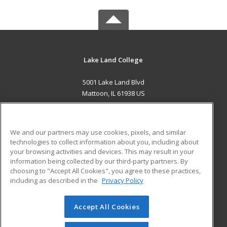
Lake Land College
5001 Lake Land Blvd
Mattoon, IL 61938 US
MAIN CONTENT
Career Training
We and our partners may use cookies, pixels, and similar
technologies to collect information about you, including about
ADDITIONAL RESOURCES
your browsing activities and devices. This may result in your
information being collected by our third-party partners. By
Military
Student Blog
choosing to "Accept All Cookies", you agree to these practices,
Financial Assistance
including as described in the
Privacy Policy
Help
Accept All Cookies
© 2026 ed2go, a division of Cengage Learning. All rights
reserved. The material on this site cannot be reproduced or