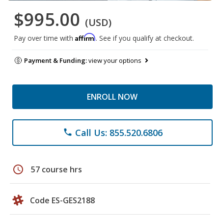
$995.00
(USD)
Affirm
Pay over time with
. See if you qualify at checkout.
Payment & Funding:
view your options
ENROLL NOW
Call Us: 855.520.6806
phone
schedule
57 course hrs
Code ES-GES2188