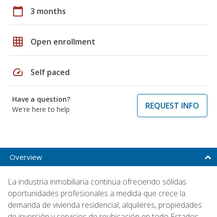
calendar_today
3 months
grid_on
Open enrollment
speed
Self paced
Have a question?
REQUEST INFO
We're here to help
Overview
La industria inmobiliaria continúa ofreciendo sólidas
oportunidades profesionales a medida que crece la
demanda de vivienda residencial, alquileres, propiedades
de inversión y servicios de reubicación en todo Estados